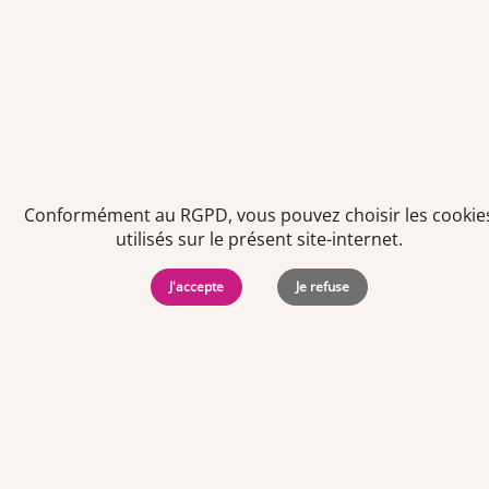
Véronique
le 01/08/2025
Bonjour Je suis employé en pharmacie CAP depuis
1994 dans la même pharmacie. J'ai un coefficient
de 175 Est ce que c'est correcte ? En vous
remerciant.
Conformément au RGPD, vous pouvez choisir les cookie
utilisés sur le présent site-internet.
J'accepte
Je refuse
Réponse de
Mélanie
le 11/08/2025
Team Officine
Bonjour, Nous vous invitons à consulter la
grille de rémunération
https://www.team-
officine.fr/salaires-pharmacie
L'ancienneté
s'ajoute à la rémunération et votre coefficient
peut être négocié en fonction de l'évolution de