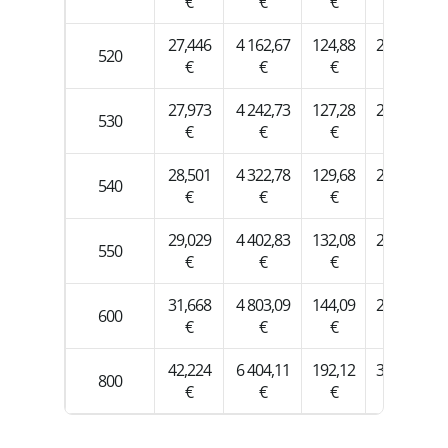
€
€
€
€
27,446
4 162,67
124,88
249,76
3
520
€
€
€
€
27,973
4 242,73
127,28
254,56
3
530
€
€
€
€
28,501
4 322,78
129,68
259,37
3
540
€
€
€
€
29,029
4 402,83
132,08
264,17
3
550
€
€
€
€
31,668
4 803,09
144,09
288,19
4
600
€
€
€
€
42,224
6 404,11
192,12
384,25
5
800
€
€
€
€