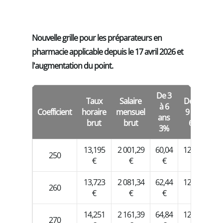
Nouvelle grille pour les préparateurs en
pharmacie applicable depuis le 17 avril 2026 et
l'augmentation du point.
De 3
Taux
Salaire
De 6 à
De
à 6
Coefficient
horaire
mensuel
9 ans
12
ans
brut
brut
6%
3%
13,195
2 001,29
60,04
120,08
18
250
€
€
€
€
13,723
2 081,34
62,44
124,88
18
260
€
€
€
€
14,251
2 161,39
64,84
129,68
19
270