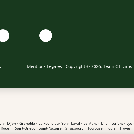
s
Mentions Légales
- Copyright © 2026. Team Officine. 
en
·
Dijon
·
Grenoble
·
La Roche-sur-Yon
·
Laval
·
Le Mans
·
Lille
·
Lorient
·
Lyo
·
Rouen
·
Saint-Brieuc
·
Saint-Nazaire
·
Strasbourg
·
Toulouse
·
Tours
·
Troyes