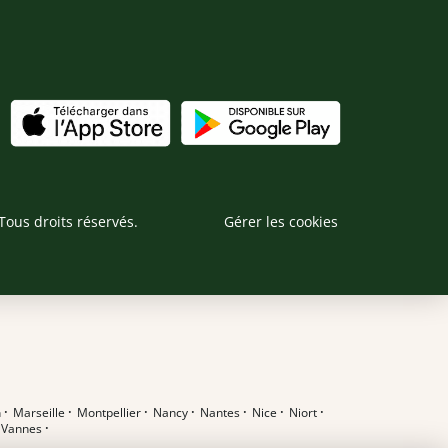
Tous droits réservés.
Gérer les cookies
n
·
Marseille
·
Montpellier
·
Nancy
·
Nantes
·
Nice
·
Niort
·
·
Vannes
·