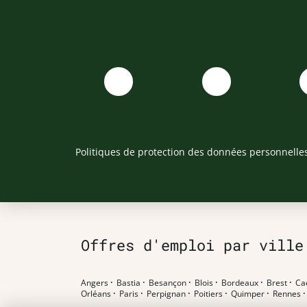
Politiques de protection des données personnelle
Offres d'emploi par ville
Angers
·
Bastia
·
Besançon
·
Blois
·
Bordeaux
·
Brest
·
Ca
Orléans
·
Paris
·
Perpignan
·
Poitiers
·
Quimper
·
Rennes