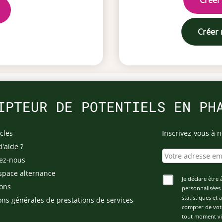
Créer
Créer
IPTEUR DE POTENTIELS EN PH
cles
Inscrivez-vous à n
d'aide ?
ez-nous
space alternance
Je déclare être 
ons
personnalisées 
statistiques et
ons générales de prestations de services
compter de vot
tout moment via