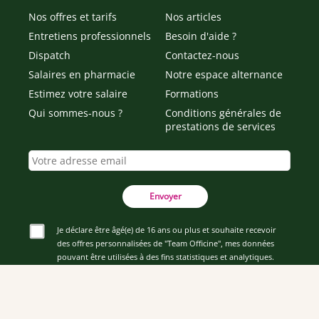
Nos offres et tarifs
Nos articles
Entretiens professionnels
Besoin d'aide ?
Dispatch
Contactez-nous
Salaires en pharmacie
Notre espace alternance
Estimez votre salaire
Formations
Qui sommes-nous ?
Conditions générales de
prestations de services
Envoyer
Je déclare être âgé(e) de 16 ans ou plus et souhaite recevoir
des offres personnalisées de "Team Officine", mes données
pouvant être utilisées à des fins statistiques et analytiques.
Votre adresse email sera conservée pendant 3 ans à compter
de votre dernier contact. Vous pouvez retirer votre
consentement à tout moment via le lien de désinscription
présent dans notre newsletter.