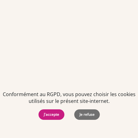
Politiques de
Mentions Légales
-
Gérer
protection des
Copyright © 2026. Team
les
données
Officine. Tous droits
cookies
Conformément au RGPD, vous pouvez choisir les cookies
personnelles
réservés.
utilisés sur le présent site-internet.
J'accepte
Je refuse