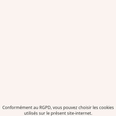
CDI - Temps plein
Ille-et-Vilaine (35)
Pharmacie de quartier
Offre d'emploi
Pharmacien F/H
Dès que possible
CDI - Temps plein
Vendée (85)
Solution de logement
Offre d'emploi
Préparateur en pharmacie F/H
Conformément au RGPD, vous pouvez choisir les cookies
utilisés sur le présent site-internet.