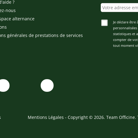
d'aide ?
ez-nous
space alternance
Je déclare être 
ons
personnalisées 
statistiques et
ons générales de prestations de services
compter de vot
tout moment via
s
Mentions Légales
- Copyright © 2026. Team Officine. 