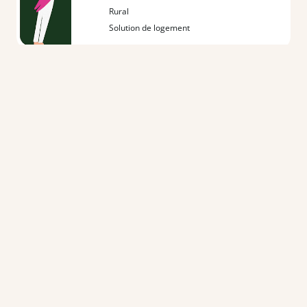
Rural
Solution de logement
Offre d'emploi
Etudiant en pharmacie F/H
Dès que possible jusqu'au 30/08/2026
CDD - Temps plein
Ille-et-Vilaine (35)
Rural
Offre d'emploi
Etudiant en pharmacie F/H
Dès que possible jusqu'au 30/08/2026