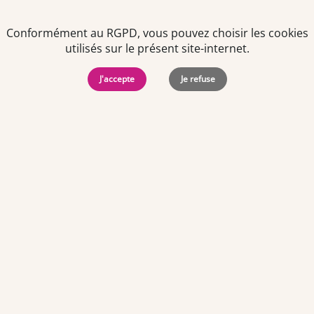
Etudiant en pharmacie F/H
Conformément au RGPD, vous pouvez choisir les cookies
utilisés sur le présent site-internet.
Dès que possible jusqu'au 29/08/2026
CDD - Temps plein
J'accepte
Je refuse
Yvelines (78)
Centre-ville
Offre d'emploi
Etudiant en pharmacie F/H
Du 01/09/2026 au 31/05/2027
CDD - Temps plein
Loire-Atlantique (44)
Pharmacie de quartier