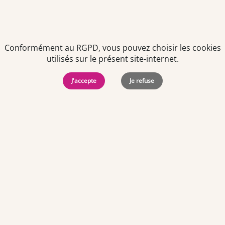
Conformément au RGPD, vous pouvez choisir les cookies
utilisés sur le présent site-internet.
J'accepte
Je refuse
Politiques de
Mentions Légales
-
Gérer
protection des
Copyright © 2026. Team
les
données
Officine. Tous droits
cookies
personnelles
réservés.
Offres d'emploi par ville