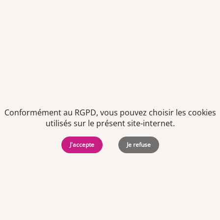
professionnel de préparateur
en pharmacie ou du diplôme
250
d’études universitaires
scientifiques et techniques de
préparateur/technicien en
pharmacie.
2e échelon : après 1 année de
260
pratique professionnelle dans
l'échelon précédent.
Conformément au RGPD, vous pouvez choisir les cookies
utilisés sur le présent site-internet.
3e échelon : après 1 année de
270
pratique professionnelle dans
l'échelon précédent.
J'accepte
Je refuse
4e échelon : après 2 années de
280
pratique professionnelle dans
l'échelon précédent.
5e échelon : après 4 années de
290
pratique professionnelle dans