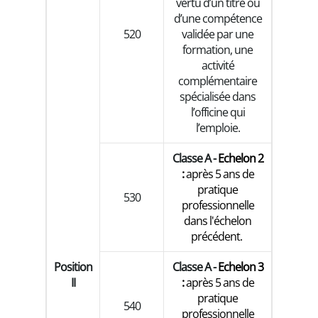
vertu d’un titre ou
d’une compétence
520
validée par une
formation, une
activité
complémentaire
spécialisée dans
l’officine qui
l’emploie.
Classe A -
Echelon 2
:
après 5 ans de
pratique
530
professionnelle
dans l'échelon
précédent.
Position
Classe A -
Echelon 3
II
:
après 5 ans de
pratique
540
professionnelle