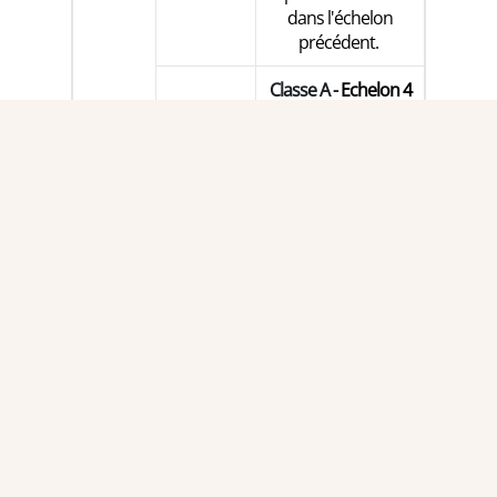
dans l'échelon
précédent.
Classe A -
Echelon 4
:
après 5 ans de
pratique
550
professionnelle
dans l'échelon
précédent.
Classe B
:
Pharmacien adjoint
dont les fonctions
impliquent
600
l’encadrement
fonctionnel d’au
moins un cadre de
position I ou de
position II classe A.