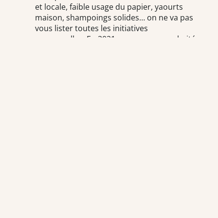
et locale, faible usage du papier, yaourts
maison, shampoings solides… on ne va pas
vous lister toutes les initiatives
personnelles. En 2021, nous avons souhaité
aller plus loin en mettant en place un
partenariat avec l’entreprise
Ecotree
et
supprimé
tous les goodies non
responsables !
Et en 2026 ?
Fidèle à sa vocation d’accompagnement des