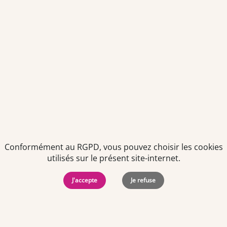
Envoyer
Je déclare être âgé(e) de 16 ans ou plus et souhaite recevoir
des offres personnalisées de "Team Officine", mes données
pouvant être utilisées à des fins statistiques et analytiques.
Votre adresse email sera conservée pendant 3 ans à compter
de votre dernier contact. Vous pouvez retirer votre
consentement à tout moment via le lien de désinscription
présent dans notre newsletter.
Conformément au RGPD, vous pouvez choisir les cookies
utilisés sur le présent site-internet.
J'accepte
Je refuse