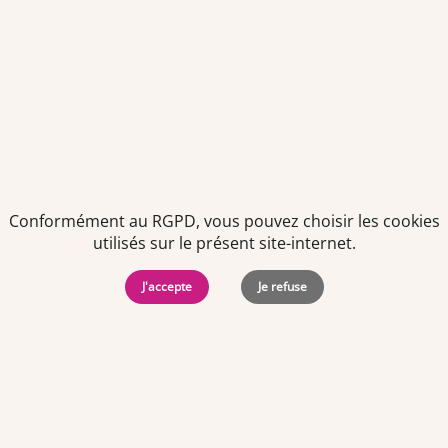
Politiques de
Mentions Légales
-
Gérer
protection des
Copyright © 2026. Team
les
données
Officine. Tous droits
cookies
personnelles
réservés.
Conformément au RGPD, vous pouvez choisir les cookies
utilisés sur le présent site-internet.
J'accepte
Je refuse
Offres d'emploi par ville
Angers
·
Bastia
·
Besançon
·
Blois
·
Bordeaux
·
Brest
·
Caen
·
Dijon
·
Grenoble
·
La Roche-sur-Yon
·
Laval
·
Le Mans
·
Lille
·
Lorient
·
Lyon
·
Marseille
·
Montpellier
·
Nancy
·
Nantes
·
Nice
·
Niort
·