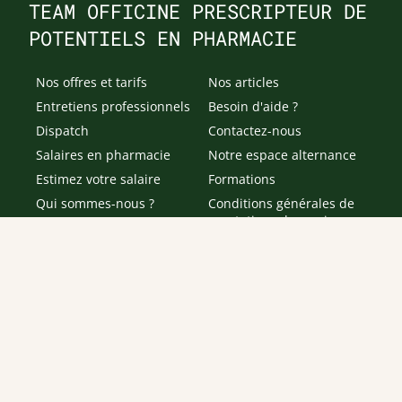
TEAM OFFICINE PRESCRIPTEUR DE
POTENTIELS EN PHARMACIE
Nos offres et tarifs
Nos articles
Entretiens professionnels
Besoin d'aide ?
Dispatch
Contactez-nous
Salaires en pharmacie
Notre espace alternance
Estimez votre salaire
Formations
Qui sommes-nous ?
Conditions générales de
prestations de services
Envoyer
Je déclare être âgé(e) de 16 ans ou plus et souhaite recevoir
des offres personnalisées de "Team Officine", mes données
pouvant être utilisées à des fins statistiques et analytiques.
Votre adresse email sera conservée pendant 3 ans à compter