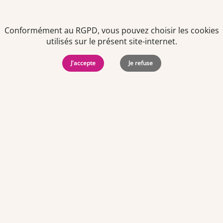
consentement à tout moment via le lien de désinscription
présent dans notre newsletter.
Conformément au RGPD, vous pouvez choisir les cookies
utilisés sur le présent site-internet.
J'accepte
Je refuse
Politiques de
Mentions Légales
-
Gérer
protection des
Copyright © 2026. Team
les
données
Officine. Tous droits
cookies
personnelles
réservés.