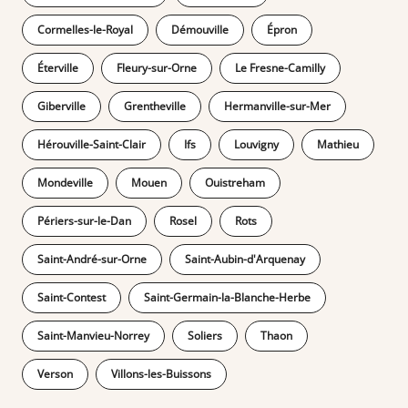
Cormelles-le-Royal
Démouville
Épron
Éterville
Fleury-sur-Orne
Le Fresne-Camilly
Giberville
Grentheville
Hermanville-sur-Mer
Hérouville-Saint-Clair
Ifs
Louvigny
Mathieu
Mondeville
Mouen
Ouistreham
Périers-sur-le-Dan
Rosel
Rots
Saint-André-sur-Orne
Saint-Aubin-d'Arquenay
Saint-Contest
Saint-Germain-la-Blanche-Herbe
Saint-Manvieu-Norrey
Soliers
Thaon
Verson
Villons-les-Buissons