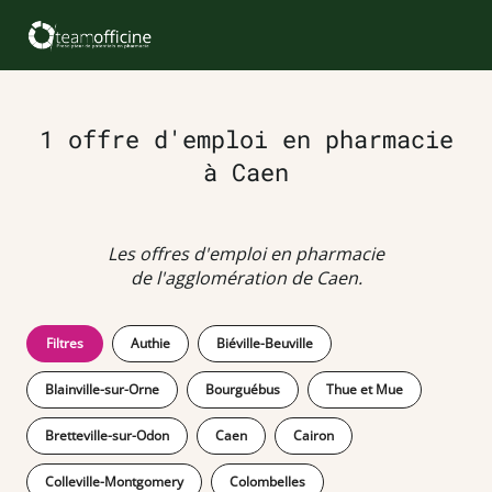
1 offre d'emploi en pharmacie
à Caen
Les offres d'emploi en pharmacie
de l'agglomération de Caen.
Filtres
Authie
Biéville-Beuville
Blainville-sur-Orne
Bourguébus
Thue et Mue
Bretteville-sur-Odon
Caen
Cairon
Colleville-Montgomery
Colombelles