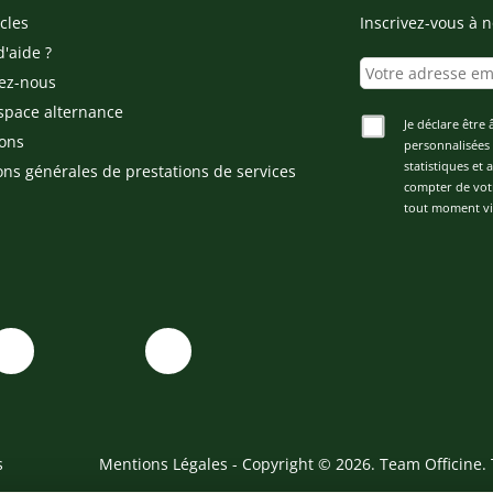
cles
Inscrivez-vous à n
d'aide ?
ez-nous
space alternance
Je déclare être 
ons
personnalisées 
statistiques et
ons générales de prestations de services
compter de vot
tout moment via
s
Mentions Légales
- Copyright © 2026. Team Officine. 