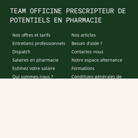
TEAM OFFICINE PRESCRIPTEUR DE
POTENTIELS EN PHARMACIE
Nos offres et tarifs
Nos articles
Entretiens professionnels
Besoin d'aide ?
Dispatch
Contactez-nous
Salaires en pharmacie
Notre espace alternance
Estimez votre salaire
Formations
Qui sommes-nous ?
Conditions générales de
prestations de services
Envoyer
Je déclare être âgé(e) de 16 ans ou plus et souhaite recevoir
des offres personnalisées de "Team Officine", mes données