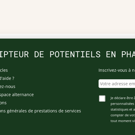
IPTEUR DE POTENTIELS EN PH
cles
Inscrivez-vous à n
d'aide ?
ez-nous
space alternance
Je déclare être 
ons
personnalisées 
statistiques et
ons générales de prestations de services
compter de vot
tout moment via