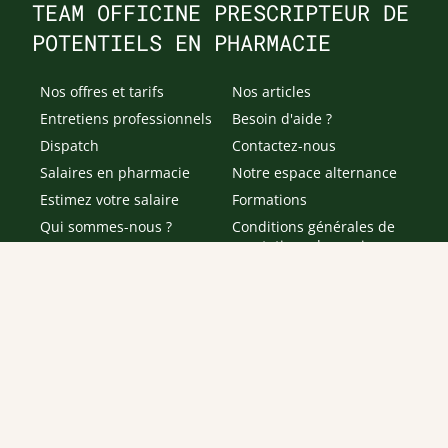
TEAM OFFICINE PRESCRIPTEUR DE
POTENTIELS EN PHARMACIE
Nos offres et tarifs
Nos articles
Entretiens professionnels
Besoin d'aide ?
Dispatch
Contactez-nous
Salaires en pharmacie
Notre espace alternance
Estimez votre salaire
Formations
Qui sommes-nous ?
Conditions générales de
prestations de services
Envoyer
Je déclare être âgé(e) de 16 ans ou plus et souhaite recevoir
des offres personnalisées de "Team Officine", mes données
pouvant être utilisées à des fins statistiques et analytiques.
Votre adresse email sera conservée pendant 3 ans à compter