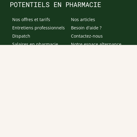
POTENTIELS EN PHARMACIE
Nos offres et tarifs
Nos articles
Entretiens professionnels
Besoin d'aide ?
Dispatch
Contactez-nous
Salaires en pharmacie
Notre espace alternance
Estimez votre salaire
Formations
Qui sommes-nous ?
Conditions générales de
prestations de services
Envoyer
Je déclare être âgé(e) de 16 ans ou plus et souhaite recevoir
des offres personnalisées de "Team Officine", mes données
pouvant être utilisées à des fins statistiques et analytiques.
Votre adresse email sera conservée pendant 3 ans à compter
de votre dernier contact. Vous pouvez retirer votre