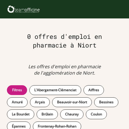
0 offres d'emploi en
pharmacie à Niort
Les offres d'emploi en pharmacie
de l'agglomération de Niort.
Filtres
L'Abergement-Clémenciat
Aiffres
Amuré
Arçais
Beauvoir-sur-Niort
Bessines
Le Bourdet
Brûlain
Chauray
Coulon
Épannes
Frontenay-Rohan-Rohan