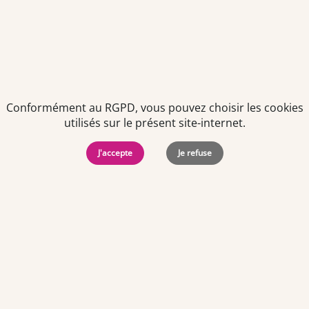
consentement à tout moment via le lien de désinscription
présent dans notre newsletter.
Conformément au RGPD, vous pouvez choisir les cookies
utilisés sur le présent site-internet.
J'accepte
Je refuse
Politiques de
Mentions Légales
-
Gérer
protection des
Copyright © 2026. Team
les
données
Officine. Tous droits
cookies
personnelles
réservés.