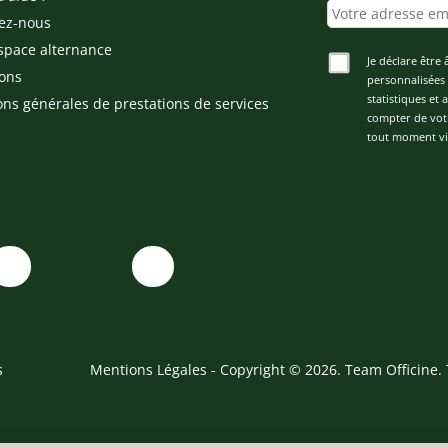
ez-nous
space alternance
Je déclare être 
ons
personnalisées 
statistiques et
ons générales de prestations de services
compter de vot
tout moment via
s
Mentions Légales
- Copyright © 2026. Team Officine. 