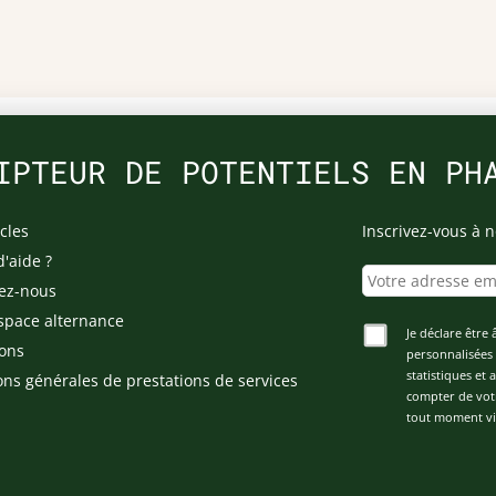
IPTEUR DE POTENTIELS EN PH
cles
Inscrivez-vous à n
d'aide ?
ez-nous
space alternance
Je déclare être 
ons
personnalisées 
statistiques et
ons générales de prestations de services
compter de vot
tout moment via