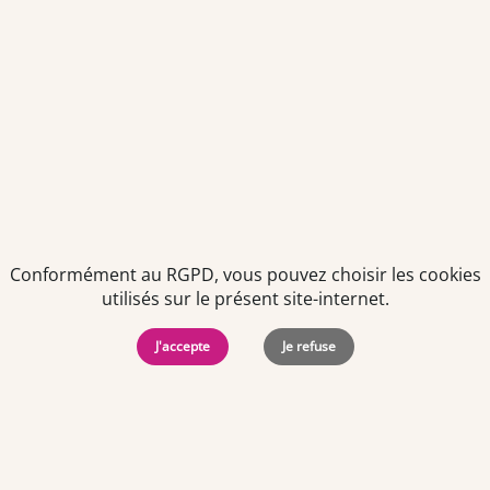
Envoyer
Je déclare être âgé(e) de 16 ans ou plus et souhaite recevoir
des offres personnalisées de "Team Officine", mes données
pouvant être utilisées à des fins statistiques et analytiques.
Votre adresse email sera conservée pendant 3 ans à compter
de votre dernier contact. Vous pouvez retirer votre
consentement à tout moment via le lien de désinscription
présent dans notre newsletter.
Conformément au RGPD, vous pouvez choisir les cookies
utilisés sur le présent site-internet.
J'accepte
Je refuse