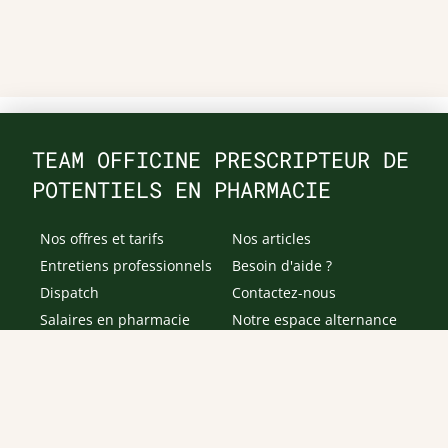
TEAM OFFICINE PRESCRIPTEUR DE
POTENTIELS EN PHARMACIE
Nos offres et tarifs
Nos articles
Entretiens professionnels
Besoin d'aide ?
Dispatch
Contactez-nous
Salaires en pharmacie
Notre espace alternance
Estimez votre salaire
Formations
Qui sommes-nous ?
Conditions générales de
prestations de services