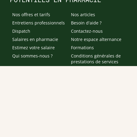
Nos offres et tarifs
Nos articles
Entretiens professionnels
Besoin d'aide ?
Dispatch
Contactez-nous
Salaires en pharmacie
Notre espace alternance
Estimez votre salaire
Formations
Qui sommes-nous ?
Conditions générales de
prestations de services
Envoyer
Je déclare être âgé(e) de 16 ans ou plus et souhaite recevoir
des offres personnalisées de "Team Officine", mes données
pouvant être utilisées à des fins statistiques et analytiques.
Votre adresse email sera conservée pendant 3 ans à compter
de votre dernier contact. Vous pouvez retirer votre
consentement à tout moment via le lien de désinscription