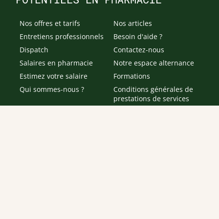
Nos offres et tarifs
Nos articles
Entretiens professionnels
Besoin d'aide ?
Dispatch
Contactez-nous
Salaires en pharmacie
Notre espace alternance
Estimez votre salaire
Formations
Qui sommes-nous ?
Conditions générales de
prestations de services
Envoyer
Je déclare être âgé(e) de 16 ans ou plus et souhaite recevoir
des offres personnalisées de "Team Officine", mes données
pouvant être utilisées à des fins statistiques et analytiques.
Votre adresse email sera conservée pendant 3 ans à compter
de votre dernier contact. Vous pouvez retirer votre
consentement à tout moment via le lien de désinscription