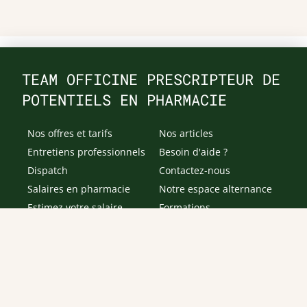
TEAM OFFICINE PRESCRIPTEUR DE
POTENTIELS EN PHARMACIE
Nos offres et tarifs
Nos articles
Entretiens professionnels
Besoin d'aide ?
Dispatch
Contactez-nous
Salaires en pharmacie
Notre espace alternance
Estimez votre salaire
Formations
Qui sommes-nous ?
Conditions générales de
prestations de services
Envoyer