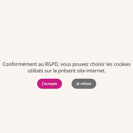
Je déclare être âgé(e) de 16 ans ou plus et souhaite recevoir
des offres personnalisées de "Team Officine", mes données
pouvant être utilisées à des fins statistiques et analytiques.
Votre adresse email sera conservée pendant 3 ans à compter
de votre dernier contact. Vous pouvez retirer votre
consentement à tout moment via le lien de désinscription
présent dans notre newsletter.
Conformément au RGPD, vous pouvez choisir les cookies
utilisés sur le présent site-internet.
J'accepte
Je refuse
Politiques de
Mentions Légales
-
Gérer