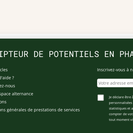
IPTEUR DE POTENTIELS EN PH
cles
Inscrivez-vous à n
d'aide ?
ez-nous
space alternance
Je déclare être 
ons
personnalisées 
statistiques et
ons générales de prestations de services
compter de vot
tout moment via