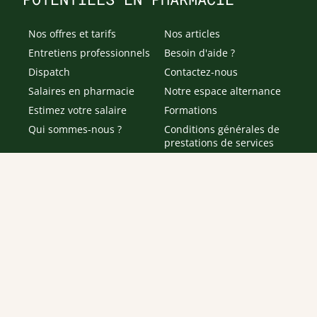
Nos offres et tarifs
Nos articles
Entretiens professionnels
Besoin d'aide ?
Dispatch
Contactez-nous
Salaires en pharmacie
Notre espace alternance
Estimez votre salaire
Formations
Qui sommes-nous ?
Conditions générales de
prestations de services
Envoyer
Je déclare être âgé(e) de 16 ans ou plus et souhaite recevoir
des offres personnalisées de "Team Officine", mes données
pouvant être utilisées à des fins statistiques et analytiques.
Votre adresse email sera conservée pendant 3 ans à compter
de votre dernier contact. Vous pouvez retirer votre
consentement à tout moment via le lien de désinscription