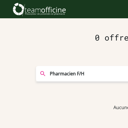
0 offr
Aucune