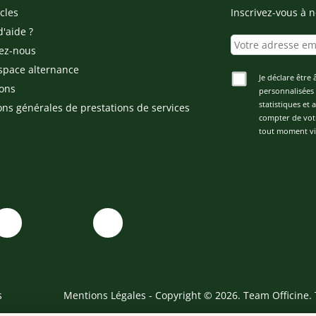
cles
Inscrivez-vous à n
d'aide ?
ez-nous
space alternance
Je déclare être 
ons
personnalisées 
statistiques et
ons générales de prestations de services
compter de vot
tout moment via
s
Mentions Légales
- Copyright © 2026. Team Officine. 