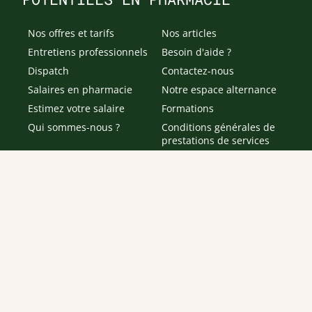
Nos offres et tarifs
Nos articles
Entretiens professionnels
Besoin d'aide ?
Dispatch
Contactez-nous
Salaires en pharmacie
Notre espace alternance
Estimez votre salaire
Formations
Qui sommes-nous ?
Conditions générales de
prestations de services
Envoyer
Je déclare être âgé(e) de 16 ans ou plus et souhaite recevoir
des offres personnalisées de "Team Officine", mes données
pouvant être utilisées à des fins statistiques et analytiques.
Votre adresse email sera conservée pendant 3 ans à compter
de votre dernier contact. Vous pouvez retirer votre
consentement à tout moment via le lien de désinscription