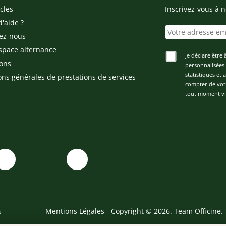
cles
Inscrivez-vous à n
d'aide ?
ez-nous
space alternance
Je déclare être 
ons
personnalisées 
statistiques et
ons générales de prestations de services
compter de vot
tout moment via
s
Mentions Légales
- Copyright © 2026. Team Officine. 