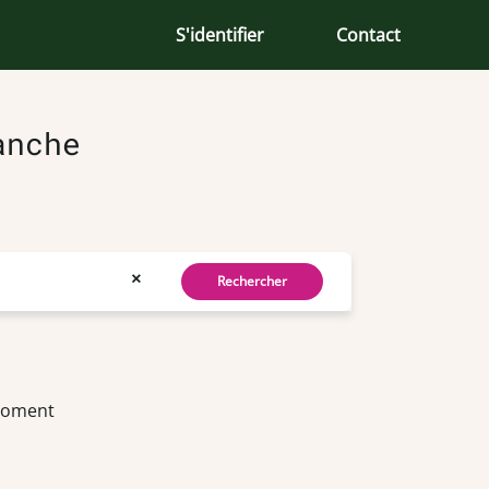
S'identifier
Contact
anche
×
Rechercher
 moment