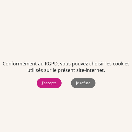
Je déclare être âgé(e) de 16 ans ou plus et souhaite recevoir
des offres personnalisées de "Team Officine", mes données
pouvant être utilisées à des fins statistiques et analytiques.
Votre adresse email sera conservée pendant 3 ans à compter
de votre dernier contact. Vous pouvez retirer votre
consentement à tout moment via le lien de désinscription
présent dans notre newsletter.
Conformément au RGPD, vous pouvez choisir les cookies
utilisés sur le présent site-internet.
J'accepte
Je refuse
Politiques de
Mentions Légales
-
Gérer