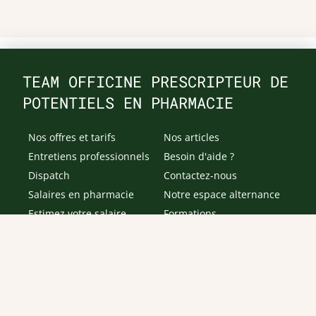
TEAM OFFICINE PRESCRIPTEUR DE
POTENTIELS EN PHARMACIE
Nos offres et tarifs
Nos articles
Entretiens professionnels
Besoin d'aide ?
Dispatch
Contactez-nous
Salaires en pharmacie
Notre espace alternance
Estimez votre salaire
Formations
Qui sommes-nous ?
Conditions générales de
prestations de services
Envoyer