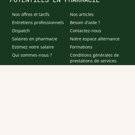
Nos offres et tarifs
Nos articles
Entretiens professionnels
Besoin d'aide ?
Dispatch
Contactez-nous
Salaires en pharmacie
Notre espace alternance
Estimez votre salaire
Formations
Qui sommes-nous ?
Conditions générales de
prestations de services
Envoyer
Je déclare être âgé(e) de 16 ans ou plus et souhaite recevoir
des offres personnalisées de "Team Officine", mes données
pouvant être utilisées à des fins statistiques et analytiques.
Votre adresse email sera conservée pendant 3 ans à compter
de votre dernier contact. Vous pouvez retirer votre
consentement à tout moment via le lien de désinscription