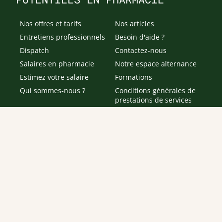
Nos offres et tarifs
Nos articles
Entretiens professionnels
Besoin d'aide ?
Dispatch
Contactez-nous
Salaires en pharmacie
Notre espace alternance
Estimez votre salaire
Formations
Qui sommes-nous ?
Conditions générales de
prestations de services
Envoyer
Je déclare être âgé(e) de 16 ans ou plus et souhaite recevoir
des offres personnalisées de "Team Officine", mes données
pouvant être utilisées à des fins statistiques et analytiques.
Votre adresse email sera conservée pendant 3 ans à compter
de votre dernier contact. Vous pouvez retirer votre
consentement à tout moment via le lien de désinscription