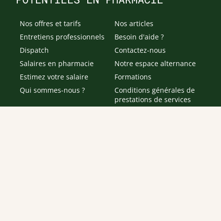
Nos offres et tarifs
Nos articles
Entretiens professionnels
Besoin d'aide ?
Dispatch
Contactez-nous
Salaires en pharmacie
Notre espace alternance
Estimez votre salaire
Formations
Qui sommes-nous ?
Conditions générales de
prestations de services
Envoyer
Je déclare être âgé(e) de 16 ans ou plus et souhaite recevoir
des offres personnalisées de "Team Officine", mes données
pouvant être utilisées à des fins statistiques et analytiques.
Votre adresse email sera conservée pendant 3 ans à compter
de votre dernier contact. Vous pouvez retirer votre
consentement à tout moment via le lien de désinscription