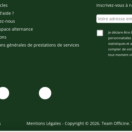
cles
Inscrivez-vous à n
d'aide ?
ez-nous
space alternance
Je déclare être 
ons
personnalisées 
statistiques et
ons générales de prestations de services
compter de vot
tout moment via
s
Mentions Légales
- Copyright © 2026. Team Officine. 