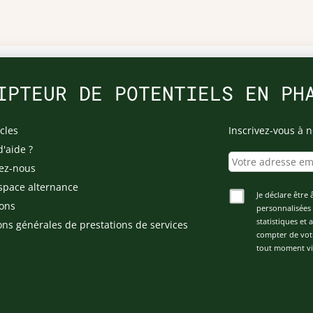
IPTEUR DE POTENTIELS EN PH
cles
Inscrivez-vous à n
d'aide ?
ez-nous
space alternance
Je déclare être 
ons
personnalisées 
statistiques et
ons générales de prestations de services
compter de vot
tout moment via