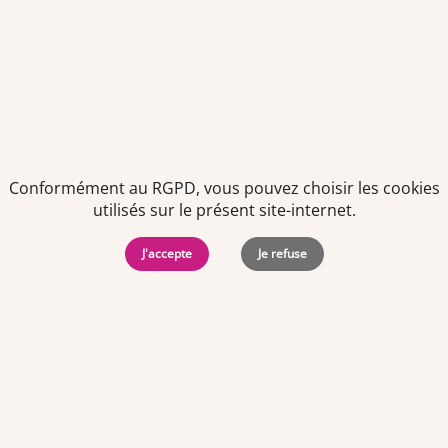
des offres personnalisées de "Team Officine", mes données
pouvant être utilisées à des fins statistiques et analytiques.
Votre adresse email sera conservée pendant 3 ans à compter
de votre dernier contact. Vous pouvez retirer votre
consentement à tout moment via le lien de désinscription
présent dans notre newsletter.
Conformément au RGPD, vous pouvez choisir les cookies
utilisés sur le présent site-internet.
J'accepte
Je refuse
Politiques de
Mentions Légales
-
Gérer
protection des
Copyright © 2026. Team
les
données
Officine. Tous droits
cookies
personnelles
réservés.