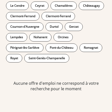
Le Cendre
Ceyrat
Chamalières
Châteaugay
Clermont-Ferrand
Clermont-Ferrand
Cournon-d'Auvergne
Durtol
Gerzat
Lempdes
Nohanent
Orcines
Pérignat-lès-Sarliève
Pont-du-Château
Romagnat
Royat
Saint-Genès-Champanelle
Aucune offre d'emploi ne correspond à votre
recherche pour le moment