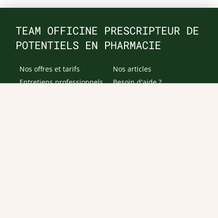
TEAM OFFICINE PRESCRIPTEUR DE
POTENTIELS EN PHARMACIE
Nos offres et tarifs
Nos articles
Entretiens professionnels
Besoin d'aide ?
Dispatch
Contactez-nous
Salaires en pharmacie
Notre espace alternance
Estimez votre salaire
Formations
Qui sommes-nous ?
Conditions générales de
prestations de services
Envoyer
Je déclare être âgé(e) de 16 ans ou plus et souhaite recevoir