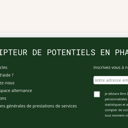
IPTEUR DE POTENTIELS EN PH
cles
Inscrivez-vous à n
d'aide ?
ez-nous
space alternance
Je déclare être 
ons
personnalisées 
statistiques et
ons générales de prestations de services
compter de vot
tout moment via