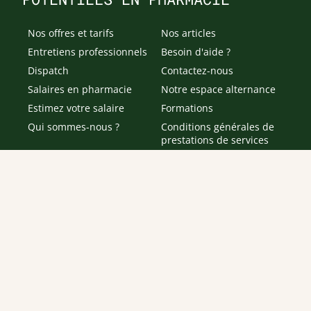
Nos offres et tarifs
Nos articles
Entretiens professionnels
Besoin d'aide ?
Dispatch
Contactez-nous
Salaires en pharmacie
Notre espace alternance
Estimez votre salaire
Formations
Qui sommes-nous ?
Conditions générales de
prestations de services
Envoyer
Je déclare être âgé(e) de 16 ans ou plus et souhaite recevoir
des offres personnalisées de "Team Officine", mes données
pouvant être utilisées à des fins statistiques et analytiques.
Votre adresse email sera conservée pendant 3 ans à compter
de votre dernier contact. Vous pouvez retirer votre
consentement à tout moment via le lien de désinscription