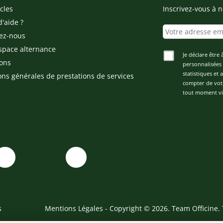
cles
Inscrivez-vous à n
d'aide ?
ez-nous
space alternance
Je déclare être 
ons
personnalisées 
statistiques et
ons générales de prestations de services
compter de vot
tout moment via
s
Mentions Légales
- Copyright © 2026. Team Officine. 