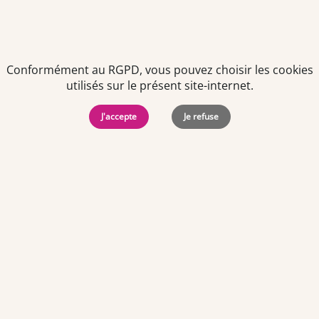
présent dans notre newsletter.
Conformément au RGPD, vous pouvez choisir les cookies
utilisés sur le présent site-internet.
J'accepte
Je refuse
Politiques de
Mentions Légales
-
Gérer
protection des
Copyright © 2026. Team
les
données
Officine. Tous droits
cookies
personnelles
réservés.
Team Officine est encore plus facile à utiliser avec
l'application mobile.
Je télécharge l'application