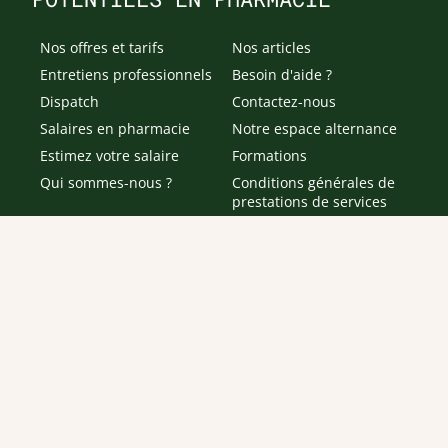
Nos offres et tarifs
Nos articles
Entretiens professionnels
Besoin d'aide ?
Dispatch
Contactez-nous
Salaires en pharmacie
Notre espace alternance
Estimez votre salaire
Formations
Qui sommes-nous ?
Conditions générales de
prestations de services
Envoyer
Je déclare être âgé(e) de 16 ans ou plus et souhaite recevoir
des offres personnalisées de "Team Officine", mes données
pouvant être utilisées à des fins statistiques et analytiques.
Votre adresse email sera conservée pendant 3 ans à compter
de votre dernier contact. Vous pouvez retirer votre
consentement à tout moment via le lien de désinscription