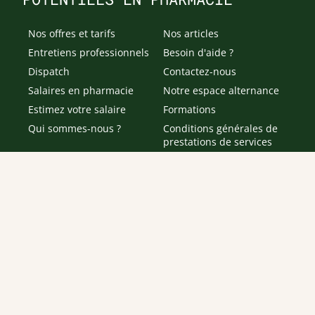
Nos offres et tarifs
Nos articles
Entretiens professionnels
Besoin d'aide ?
Dispatch
Contactez-nous
Salaires en pharmacie
Notre espace alternance
Estimez votre salaire
Formations
Qui sommes-nous ?
Conditions générales de
prestations de services
Envoyer
Je déclare être âgé(e) de 16 ans ou plus et souhaite recevoir
des offres personnalisées de "Team Officine", mes données
pouvant être utilisées à des fins statistiques et analytiques.
Votre adresse email sera conservée pendant 3 ans à compter
de votre dernier contact. Vous pouvez retirer votre
consentement à tout moment via le lien de désinscription