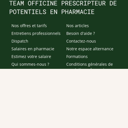
TEAM OFFICINE PRESCRIPTEUR DE
POTENTIELS EN PHARMACIE
Nos offres et tarifs
Nos articles
Entretiens professionnels
Besoin d'aide ?
Dispatch
Contactez-nous
Salaires en pharmacie
Notre espace alternance
Estimez votre salaire
Formations
Qui sommes-nous ?
Conditions générales de
prestations de services
Envoyer
Je déclare être âgé(e) de 16 ans ou plus et souhaite recevoir
des offres personnalisées de "Team Officine", mes données
pouvant être utilisées à des fins statistiques et analytiques.
Votre adresse email sera conservée pendant 3 ans à compter