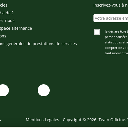
cles
Inscrivez-vous à n
d'aide ?
ez-nous
space alternance
Je déclare être 
ons
personnalisées 
statistiques et
ons générales de prestations de services
compter de vot
tout moment via
s
Mentions Légales
- Copyright © 2026. Team Officine. 