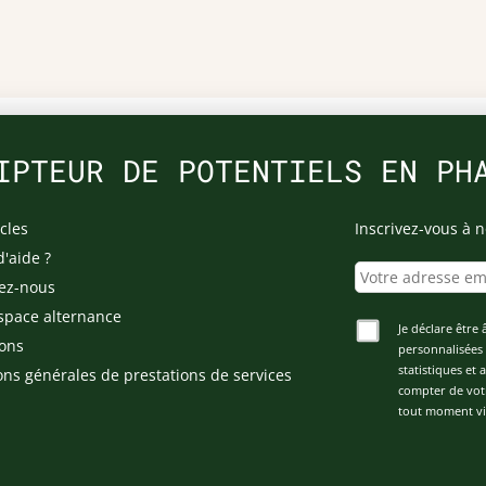
IPTEUR DE POTENTIELS EN PH
cles
Inscrivez-vous à n
d'aide ?
ez-nous
space alternance
Je déclare être 
ons
personnalisées 
statistiques et
ons générales de prestations de services
compter de vot
tout moment via