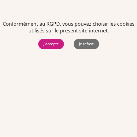
Accédez rapidement aux offres d'emploi de nos
partenaires
Conformément au RGPD, vous pouvez choisir les cookies
utilisés sur le présent site-internet.
J'accepte
Je refuse
TEAM OFFICINE PRESCRIPTEUR DE
POTENTIELS EN PHARMACIE