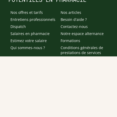
Nos offres et tarifs
Nos articles
Entretiens professionnels
Besoin d'aide ?
Dispatch
Contactez-nous
Salaires en pharmacie
Notre espace alternance
Estimez votre salaire
Formations
Qui sommes-nous ?
Conditions générales de
prestations de services
Envoyer
Je déclare être âgé(e) de 16 ans ou plus et souhaite recevoir
des offres personnalisées de "Team Officine", mes données
pouvant être utilisées à des fins statistiques et analytiques.
Votre adresse email sera conservée pendant 3 ans à compter
de votre dernier contact. Vous pouvez retirer votre
consentement à tout moment via le lien de désinscription