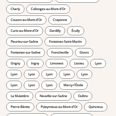
Charly
Collonges-au-Mont-d'Or
Couzon-au-Mont-d'Or
Craponne
Curis-au-Mont-d'Or
Dardilly
Écully
Fleurieu-sur-Saône
Fontaines-Saint-Martin
Fontaines-sur-Saône
Francheville
Givors
Grigny
Irigny
Limonest
Lissieu
Lyon
Lyon
Lyon
Lyon
Lyon
Lyon
Lyon
Lyon
Lyon
Marcy-l'Étoile
La Mulatière
Neuville-sur-Saône
Oullins
Pierre-Bénite
Poleymieux-au-Mont-d'Or
Quincieux