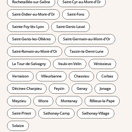
Rochetaillée-sur-Saône
Saint-Cyr-au-Mont-d'Or
Saint-Didier-au-Mont-d'Or
Saint-Fons
Sainte-Foy-lès-Lyon
Saint-Genis-Laval
Saint-Genis-les-Ollières
Saint-Germain-au-Mont-d'Or
Saint-Romain-au-Mont-d'Or
Tassin-la-Demi-Lune
La Tour-de-Salvagny
Vaulx-en-Velin
Vénissieux
Vernaison
Villeurbanne
Chassieu
Corbas
Décines-Charpieu
Feyzin
Genay
Jonage
Meyzieu
Mions
Montanay
Rillieux-la-Pape
Saint-Priest
Sathonay-Camp
Sathonay-Village
Solaize