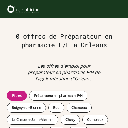
0 offres de Préparateur en
pharmacie F/H à Orléans
Les offres d'emploi pour
préparateur en pharmacie F/H de
l'agglomération d'Orleans.
Filtres
Préparateur en pharmacie F/H
Boigny-sur-Bionne
Bou
Chanteau
La Chapelle-Saint-Mesmin
Chécy
Combleux