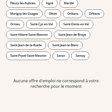
Fleury-les-Aubrais
Ingré
Mardié
Marigny-les-Usages
Olivet
Orléans
Orléans
Ormes
Saint-Cyr-en-Val
Saint-Denis-en-Val
Saint-Hilaire-Saint-Mesmin
Saint-Jean-de-Braye
Saint-Jean-de-la-Ruelle
Saint-Jean-le-Blanc
Saint-Pryvé-Saint-Mesmin
Saran
Semoy
Aucune offre d'emploi ne correspond à votre
recherche pour le moment