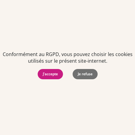
des offres personnalisées de "Team Officine", mes données
pouvant être utilisées à des fins statistiques et analytiques.
Votre adresse email sera conservée pendant 3 ans à compter
de votre dernier contact. Vous pouvez retirer votre
consentement à tout moment via le lien de désinscription
présent dans notre newsletter.
Conformément au RGPD, vous pouvez choisir les cookies
utilisés sur le présent site-internet.
J'accepte
Je refuse
Politiques de
Mentions Légales
-
Gérer
protection des
Copyright © 2026. Team
les
données
Officine. Tous droits
cookies
personnelles
réservés.