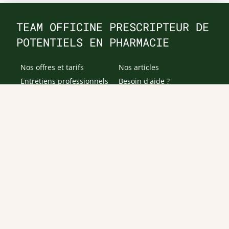
TEAM OFFICINE PRESCRIPTEUR DE
POTENTIELS EN PHARMACIE
Nos offres et tarifs
Nos articles
Entretiens professionnels
Besoin d'aide ?
Dispatch
Contactez-nous
Salaires en pharmacie
Notre espace alternance
Estimez votre salaire
Formations
Qui sommes-nous ?
Conditions générales de
prestations de services
Envoyer
Je déclare être âgé(e) de 16 ans ou plus et souhaite recevoir