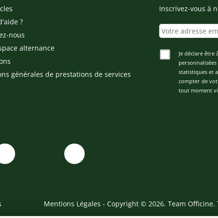
cles
Inscrivez-vous à n
d'aide ?
ez-nous
space alternance
Je déclare être 
ons
personnalisées 
statistiques et
ons générales de prestations de services
compter de vot
tout moment via
s
Mentions Légales
- Copyright © 2026. Team Officine. 