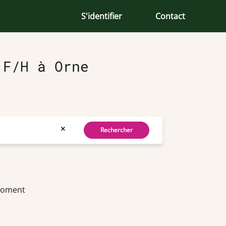
S'identifier
Contact
 F/H à Orne
×
Rechercher
 moment